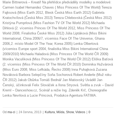
Marie Bittnerová – Kreatif Na přehlídce předváděly modelky a modelové:
Carmen Isabel Hernandez Chaves ( Miss Princess Of The World) Tereza
Fajksová (Miss Earth 2012, Blesk Česká Miss Earth 2012) Gabriela
Kratochvílová (Česká Miss 2013) Tereza Chlebovská (Česká Miss 2012)
Kristýna Pumprlová (Miss Fashion TV Of The World 2012) Michaela
Dihlová (2. vícemiss Princes Of The World 2012, Miss Princess Of The
World 2008, Finalistka České Miss 2012) Júlia Liptáková (Miss Bikini
International, China 2006/7, vícemiss Face Of The Universe, Ghana
2006,2. místo Model Of The Year, Korea 2005) Lenka Olbertová
(vícemiss Europe sport 2004, finalistka Miss Bikini International China
2009/2010) Michaela Haladová (Miss Princess Of The World ČR 2009)
Monika Vaculíková (Miss Princess Of The World ČR 2012) Eliška Baťová
(2. vícemiss (Miss Princess Of The World ČR 2010) Dominika Hužvárová
(Miss Euro 2008, Miss Lefkáda, Řecko 2008) Inna Puhajková Zuzana
Nováková Barbora Selepčíny Soňa Sochorová Robert Anderle (Muž roku
ČR 2012) Jakub Obůrka Tomáš Bednář Jan Matiovský Uváděl Jan
Čenský, účinkovali Felix Slováček a Ilona Stryová. Světla a zvuk – David
Kreml – Danceshow.cz, Scénář a režie Ing. Zdeněk Krč, Choreografie
Lenka Nevrlová a Lucie Princová, Produkce Agentura FATIMA.
Od
ma-ci
|
24 června, 2013
|
Kultura
,
Móda
,
Show
,
Videos
|
0