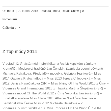
Od
ma-ci
|
20 ledna, 2015
|
Kultura
,
Móda
,
Relax
,
Show
|
0
komentářů
Čtěte dále
Z Top módy 2014
V pořadí již třináctá módní přehlídka na Arcibiskupském zámku v
Kroměříži. Moderoval tradičně Jan Čenský. Zazpívala operní pěvkyně
Michaela Katráková. Předváděly modelky: Gabriela Franková – Miss
2014 Gabriela Kratochvílová – Miss 2013 Tereza Chlebovská – Miss
2012 Denisa Pasečiaková (SR) – Miss bikiny Of The World 2013 z Číny –
Vícemiss Grand International 2013 z Thajska Martina Štupáková (SR) –
Vícemiss model Of The World 2012 z Číny Veronika Janišová (SR) –
FInalistka soutěže Miss Globe 2013 Albánie Nikol Švantnerová –
Semifinalistka České Miss 2012 Michaela Haladová – 2.
VícemissTourism World 2013, Miss Princess Of The World ČR 2009