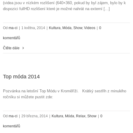
(videa jsou v nízkém rozlišení (640×360, pokud by byl zájem, bylo by k
dispozici fullHD rozlišení které je možné nahrát na externí […]
Od
ma-ci
|
1 května, 2014
|
Kultura
,
Móda
,
Show
,
Videos
|
0
komentářů
Čtěte dále
Top móda 2014
Pozvánka na letošní Top Módu v Kroměříži. Krátký sestřih z minulého
ročníku si můžete pustit zde:
Od
ma-ci
|
29 března, 2014
|
Kultura
,
Móda
,
Relax
,
Show
|
0
komentářů