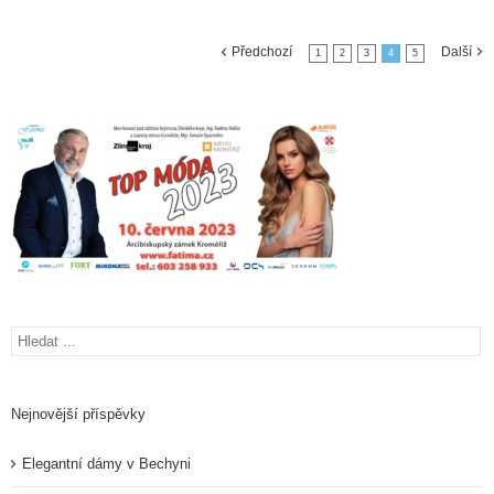
Předchozí
Další
1
2
3
4
5
Nejnovější příspěvky
Elegantní dámy v Bechyni