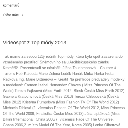
komentářů
Čtěte dále
Videospot z Top módy 2013
Tak máme za sebou 12tý ročník Top módy, která byla opět zasazena do
vznešeného prostředí Sněmovního sálu Arcibiskupského zámku
Kroměříž. Prezentovali se návrháři: Jiřina Tauchmanová – Coutore &
Tailor´s Petr Kalouda Marie Zelená Luděk Hanák Mirka Horká Iveta
Řádková Ing. Marie Bittnerová – Kreatif Na přehlídce předváděly modelky
a modelové: Carmen Isabel Hernandez Chaves ( Miss Princess Of The
World) Tereza Fajksová (Miss Earth 2012, Blesk Česká Miss Earth 2012)
Gabriela Kratochvílová (Česká Miss 2013) Tereza Chlebovská (Česká
Miss 2012) Kristýna Pumprlová (Miss Fashion TV Of The World 2012)
Michaela Dihlová (2. vícemiss Princes Of The World 2012, Miss Princess
Of The World 2008, Finalistka České Miss 2012) Júlia Liptáková (Miss
Bikini International, China 2006/7, vícemiss Face Of The Universe,
Ghana 2006,2. místo Model Of The Year, Korea 2005) Lenka Olbertová