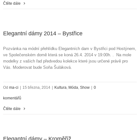
Čtěte dále
Elegantní dámy 2014 – Bystřice
Pozvánka na módní přehlídku Elegantních dam v Bystřici pod Hostýnem,
ve Společenském domě která se koná 26.4. 2014 v 19:00h. . Na mole
modelky z vašich řad předvedou kolekce které jsou určené právě pro
Vás. Moderovat bude Soňa Šuláková.
Od
ma-ci
|
15 března, 2014
|
Kultura
,
Móda
,
Show
|
0
komentářů
Čtěte dále
Elegantní dámy – Kroměříž