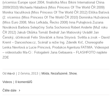
(vícemiss Europe sport 2004, finalistka Miss Bikini International China
2009/2010) Michaela Haladová (Miss Princess Of The World ČR 2009)
Monika Vaculíková (Miss Princess Of The World ČR 2012) Eliška Baťová
(2. vícemiss (Miss Princess Of The World ČR 2010) Dominika Hužvárová
(Miss Euro 2008, Miss Lefkáda, Řecko 2008) Inna Puhajková Zuzana
Nováková Barbora Selepčíny Soňa Sochorová Robert Anderle (Muž roku
ČR 2012) Jakub Obůrka Tomáš Bednář Jan Matiovský Uváděl Jan
Čenský, účinkovali Felix Slováček a Ilona Stryová. Světla a zvuk – David
Kreml – Danceshow.cz, Scénář a režie Ing. Zdeněk Krč, Choreografie
Lenka Nevrlová a Lucie Princová, Produkce Agentura FATIMA. Videospot
– videostudio Ma-Ci : Fotogalerii Jana Gebauera – FLASHFOTO najdete
ZDE
Od
ma-ci
|
2 června, 2013
|
Móda
,
Nezařazené
,
Show
,
Videos
|
0 komentářů
Čtěte dále