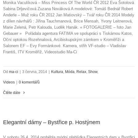
Monika Vaculíková – Miss Princess Of The World ČR 2012 Eva Šotolová
Sabina Drljevičová Zuzana Nováková A modelové: Tomáš Bednář Robert
Anderle – Muž roku ČR 2012 Jan Matiovský – Tvář roku ČR 2014 Modely
z dílen návrhářů : Jiřina Tauchmanová, Brice Mensah, Yvony Leitnerová,
Marie Zelená, Petr Kalouda, Luděk Hanák. « FOTOGALERIE – foto Jan
Gebauer » Pořádala agentura FATIMA ve spolupráci s Tiskárnou Katos,
Oční optokou Rozehnalová, Arcibiskupským zámkem v Kroměříži a
Salonem EF – Evy Formánkové. Kamera, střih VF-studio – Vladislav
Františ, ITV Kroměříž, Videostudio Ma-Ci
Od
ma-ci
|
3 června, 2014
|
Kultura
,
Móda
,
Relax
,
Show
,
Videos
|
0 komentářů
Čtěte dále
Elegantní dámy – Bystřice p. Hostýnem
V sobotu 26.4. 2014 proběhla módní přehlídka Elegantních dam v Bystřici