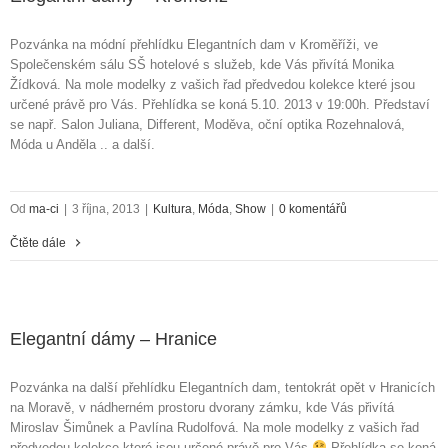
Pozvánka na módní přehlídku Elegantních dam v Kroměříži, ve
Společenském sálu SŠ hotelové s služeb, kde Vás přivítá Monika
Žídková. Na mole modelky z vašich řad předvedou kolekce které jsou
určené právě pro Vás. Přehlídka se koná 5.10. 2013 v 19:00h. Představí
se např. Salon Juliana, Different, Moděva, oční optika Rozehnalová,
Móda u Anděla .. a další.
Od
ma-ci
|
3 října, 2013
|
Kultura
,
Móda
,
Show
|
0 komentářů
Čtěte dále
Elegantní dámy – Hranice
Pozvánka na další přehlídku Elegantních dam, tentokrát opět v Hranicích
na Moravě, v nádherném prostoru dvorany zámku, kde Vás přivítá
Miroslav Šimůnek a Pavlína Rudolfová. Na mole modelky z vašich řad
předvedou kolekce které jsou určené právě pro Vás
Přehlídka se koná