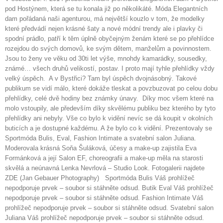
pod Hostýnem, která se tu konala již po několikáté. Móda Elegantních
dam pořádaná naši agenturou, má největší kouzlo v tom, že modelky
které předvádí nejen krásné šaty a nové módní trendy ale i plavky či
spodní prádlo, patří k těm úplně obyčejným ženám které se po přehlídce
rozejdou do svých domovů, ke svým dětem, manželům a povinnostem.
Jsou to ženy ve věku od 30ti let výše, mnohdy kamarádky, sousedky,
známé… všech druhů velikostí, postav. I proto mají tyhle přehlídky vždy
velký úspěch. A v Bystřici? Tam byl úspěch dvojnásobný. Takové
publikum se vidí málo, které dokáže tleskat a povzbuzovat po celou dobu
přehlídky, celé dvě hodiny bez známky únavy. Díky moc všem které na
molo vstoupily, ale především díky skvělému publiku bez kterého by tyto
přehlídky ani nebyly. Vše co bylo k vidění nevíc se dá koupit v okolních
buticích a je dostupné každému. A že bylo co k vidění. Prezentovaly se
Sportmóda Bulis, Eval, Fashion Intimate a svatební salon Juliana.
Moderovala krásná Soňa Šuláková, účesy a make-up zajistila Eva
Formánková a její Salon EF, choreografii a make-up měla na starosti
skvělá a neúnavná Lenka Nevrlová – Studio Look. Fotogalerii najdete
ZDE (Jan Gebauer Photography) Sportmóda Bulis Váš prohlížeč
nepodporuje prvek – soubor si stáhněte odsud. Butik Eval Váš prohlížeč
nepodporuje prvek – soubor si stáhněte odsud. Fashion Intimate Váš
prohlížeč nepodporuje prvek – soubor si stáhněte odsud. Svatební salon
Juliana Váš prohlížeč nepodporuje prvek – soubor si stáhněte odsud.