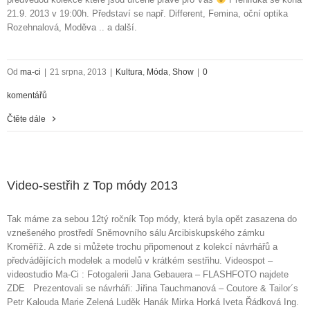
21.9. 2013 v 19:00h. Představí se např. Different, Femina, oční optika
Rozehnalová, Moděva .. a další.
Od
ma-ci
|
21 srpna, 2013
|
Kultura
,
Móda
,
Show
|
0
komentářů
Čtěte dále
Video-sestřih z Top módy 2013
Tak máme za sebou 12tý ročník Top módy, která byla opět zasazena do
vznešeného prostředí Sněmovního sálu Arcibiskupského zámku
Kroměříž. A zde si můžete trochu připomenout z kolekcí návrhářů a
předvádějících modelek a modelů v krátkém sestřihu. Videospot –
videostudio Ma-Ci : Fotogalerii Jana Gebauera – FLASHFOTO najdete
ZDE Prezentovali se návrháři: Jiřina Tauchmanová – Coutore & Tailor´s
Petr Kalouda Marie Zelená Luděk Hanák Mirka Horká Iveta Řádková Ing.