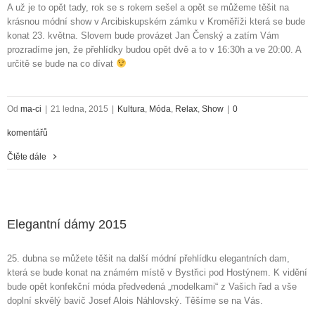
A už je to opět tady, rok se s rokem sešel a opět se můžeme těšit na
krásnou módní show v Arcibiskupském zámku v Kroměříži která se bude
konat 23. května. Slovem bude provázet Jan Čenský a zatím Vám
prozradíme jen, že přehlídky budou opět dvě a to v 16:30h a ve 20:00. A
určitě se bude na co dívat
Od
ma-ci
|
21 ledna, 2015
|
Kultura
,
Móda
,
Relax
,
Show
|
0
komentářů
Čtěte dále
Elegantní dámy 2015
25. dubna se můžete těšit na další módní přehlídku elegantních dam,
která se bude konat na známém místě v Bystřici pod Hostýnem. K vidění
bude opět konfekční móda předvedená „modelkami“ z Vašich řad a vše
doplní skvělý bavič Josef Alois Náhlovský. Těšíme se na Vás.