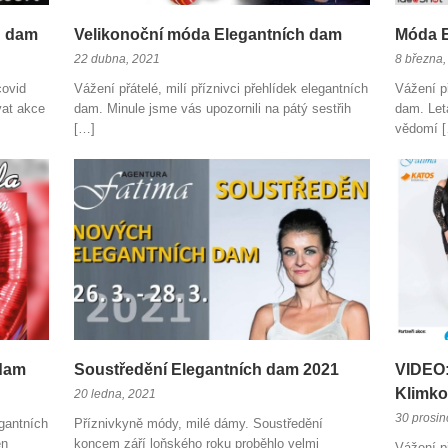
h dam
Velikonoční móda Elegantních dam
Móda E
22 dubna, 2021
8 března,
covid
Vážení přátelé, milí příznivci přehlídek elegantních
Vážení př
vat akce
dam. Minule jsme vás upozornili na pátý sestřih
dam. Let
[…]
vědomí 
 dam
Soustředění Elegantních dam 2021
VIDEO:
Klimko
20 ledna, 2021
30 prosin
egantních
Příznivkyně módy, milé dámy. Soustředění
en
koncem září loňského roku proběhlo velmi
Vážení př