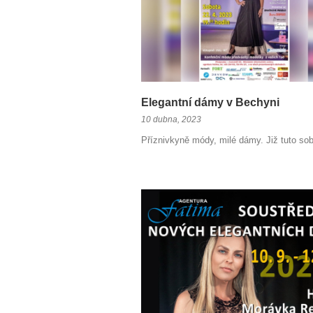
Elegantní dámy v Bechyni
10 dubna, 2023
Příznivkyně módy, milé dámy. Již tuto so