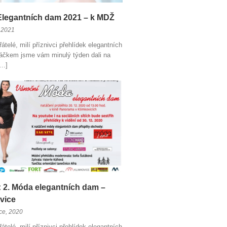
legantních dam 2021 – k MDŽ
 2021
átelé, milí příznivci přehlídek elegantních
áčkem jsme vám minulý týden dali na
[…]
 2. Móda elegantních dam –
vice
ce, 2020
átelé, milí příznivci přehlídek elegantních