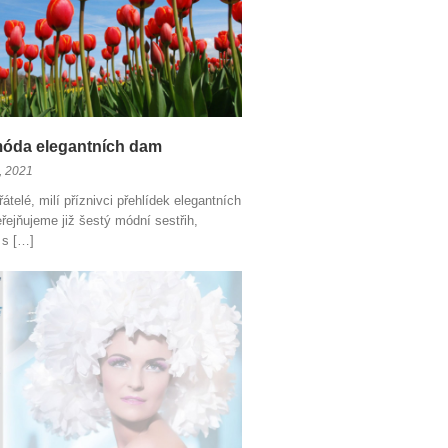
móda elegantních dam
, 2021
átelé, milí příznivci přehlídek elegantních
řejňujeme již šestý módní sestřih,
 s […]