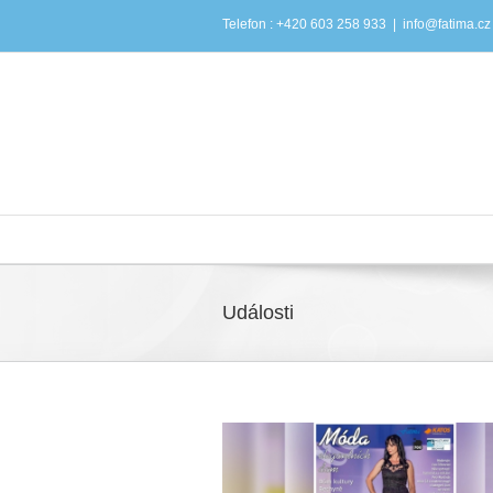
Telefon : +420 603 258 933
|
info@fatima.cz
Události