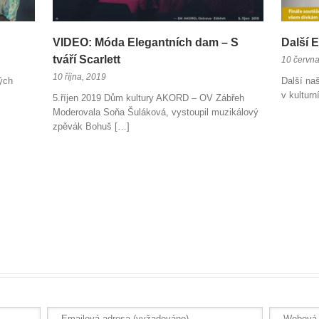
VIDEO: Móda Elegantních dam – S
Další 
tváří Scarlett
10 června
10 října, 2019
ých
Další na
v kultur
5.říjen 2019 Dům kultury AKORD – OV Zábřeh
Moderovala Soňa Šuláková, vystoupil muzikálový
zpěvák Bohuš […]