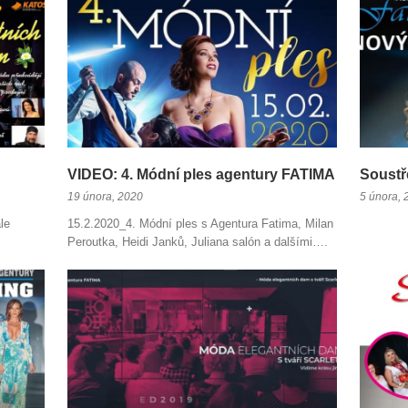
VIDEO: 4. Módní ples agentury FATIMA
Soustř
19 února, 2020
5 února, 
le
15.2.2020_4. Módní ples s Agentura Fatima, Milan
Peroutka, Heidi Janků, Juliana salón a dalšími….