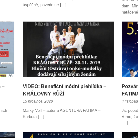
úspěšně, povede se […]
dam. Minu
natáčené
 –
VIDEO: Benefiční módní přehlídka –
Pozván
KRÁLOVNY RŮŽÍ
FATIM
15 prosince, 2020
4 listopa
tních
Marky Volf – autor a AGENTURA FATIMA –
Již popá
Barbora […]
Víme, že
[…]