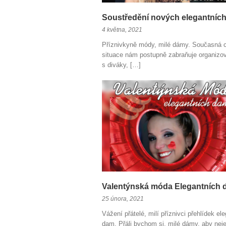
Soustředění nových elegantníc
4 května, 2021
Příznivkyně módy, milé dámy. Současná 
situace nám postupně zabraňuje organizo
s diváky, […]
Valentýnská móda Elegantních
25 února, 2021
Vážení přátelé, milí příznivci přehlídek el
dam. Přáli bychom si, milé dámy, aby nej