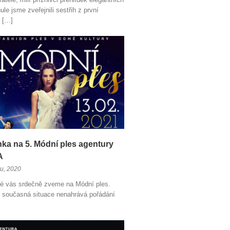
le jsme zveřejnili sestřih z první
 […]
ka na 5. Módní ples agentury
A
du, 2020
té vás srdečně zveme na Módní ples.
 současná situace nenahrává pořádání